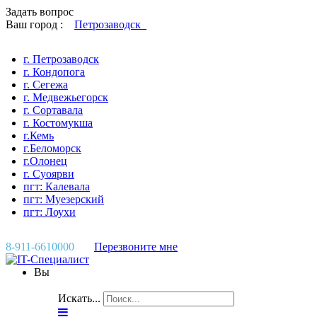
Задать вопрос
Ваш город :
Петрозаводск
г. Петрозаводск
г. Кондопога
г. Сегежа
г. Медвежьегорск
г. Сортавала
г. Костомукша
г.Кемь
г.Беломорск
г.Олонец
г. Суоярви
пгт: Калевала
пгт: Муезерский
пгт: Лоухи
8-911-6610000
Перезвоните мне
Вы
Искать...